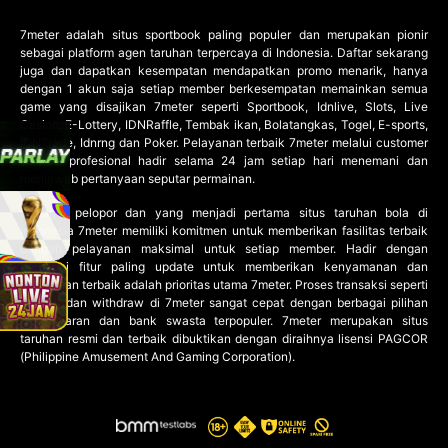
7meter
adalah situs sportbook paling populer dan merupakan pionir
sebagai platform agen taruhan terpercaya di Indonesia. Daftar sekarang
juga dan dapatkan kesempatan mendapatkan promo menarik, hanya
dengan 1 akun saja setiap member berkesempatan memainkan semua
game yang disajikan 7meter seperti Sportbook, Idnlive, Slots, Live
Casino, E-Lottery, IDNRaffle, Tembak ikan, Bolatangkas, Togel, E-sports,
IDNTrade, Idnrng dan Poker. Pelayanan terbaik 7meter melalui customer
service profesional hadir selama 24 jam setiap hari menemani dan
menjawab pertanyaan seputar permainan.
Sebagai pelopor dan yang menjadi pertama situs taruhan bola di
Indonesia 7meter memiliki komitmen untuk memberikan fasilitas terbaik
dengan pelayanan maksimal untuk setiap member. Hadir dengan
berbagai fitur paling update untuk memberikan kenyamanan dan
keamanan terbaik adalah prioritas utama 7meter. Proses transaksi seperti
deposit dan withdraw di 7meter sangat cepat dengan berbagai pilihan
pembayaran dan bank swasta terpopuler. 7meter merupakan situs
taruhan resmi dan terbaik dibuktikan dengan diraihnya lisensi PAGCOR
(Philippine Amusement And Gaming Corporation).