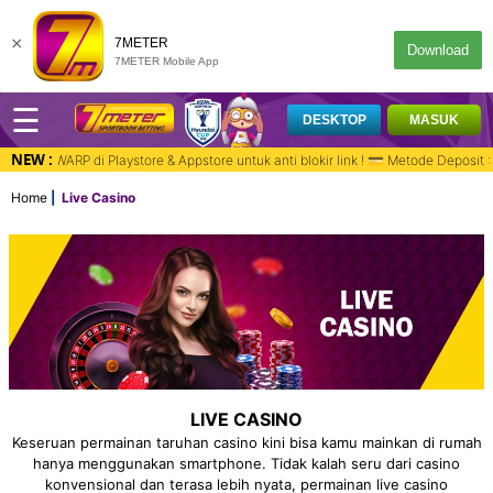
×
7METER
Download
7METER Mobile App
☰
DESKTOP
MASUK
NEW :
si WARP di Playstore & Appstore untuk anti blokir link ! 💳 Metode Deposit 
Home
Live Casino
LIVE CASINO
Keseruan permainan taruhan casino kini bisa kamu mainkan di rumah
hanya menggunakan smartphone. Tidak kalah seru dari casino
konvensional dan terasa lebih nyata, permainan live casino