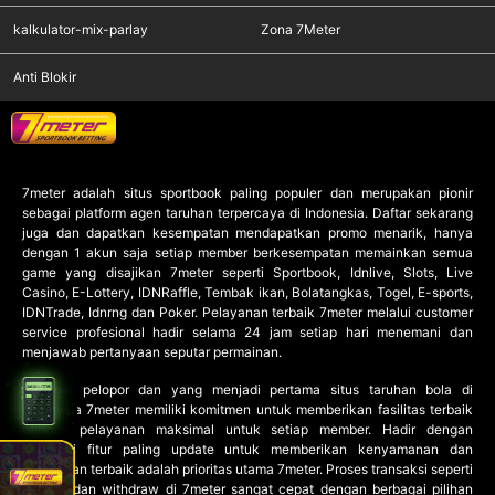
kalkulator-mix-parlay
Zona 7Meter
Anti Blokir
7meter
adalah situs sportbook paling populer dan merupakan pionir
sebagai platform agen taruhan terpercaya di Indonesia. Daftar sekarang
juga dan dapatkan kesempatan mendapatkan promo menarik, hanya
dengan 1 akun saja setiap member berkesempatan memainkan semua
game yang disajikan 7meter seperti Sportbook, Idnlive, Slots, Live
Casino, E-Lottery, IDNRaffle, Tembak ikan, Bolatangkas, Togel, E-sports,
IDNTrade, Idnrng dan Poker. Pelayanan terbaik 7meter melalui customer
service profesional hadir selama 24 jam setiap hari menemani dan
menjawab pertanyaan seputar permainan.
Sebagai pelopor dan yang menjadi pertama situs taruhan bola di
Indonesia 7meter memiliki komitmen untuk memberikan fasilitas terbaik
dengan pelayanan maksimal untuk setiap member. Hadir dengan
berbagai fitur paling update untuk memberikan kenyamanan dan
keamanan terbaik adalah prioritas utama 7meter. Proses transaksi seperti
deposit dan withdraw di 7meter sangat cepat dengan berbagai pilihan